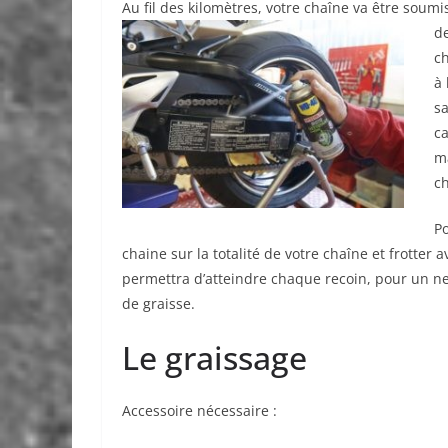
Au fil des kilomètres, votre chaîne va être soum
de
ch
à 
sa
ca
ma
ch
Po
chaine sur la totalité de votre chaîne et frotter
permettra d’atteindre chaque recoin, pour un nett
de graisse.
Le graissage
Accessoire nécessaire :