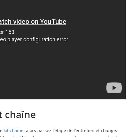
t chaîne
re
kit chaîne
, alors passez l’étape de l’entretien et changez