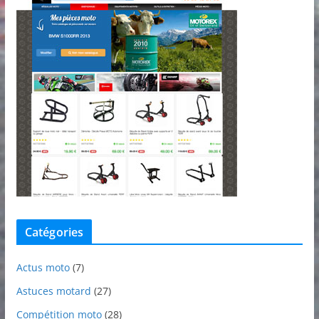
Catégories
Actus moto
(7)
Astuces motard
(27)
Compétition moto
(28)