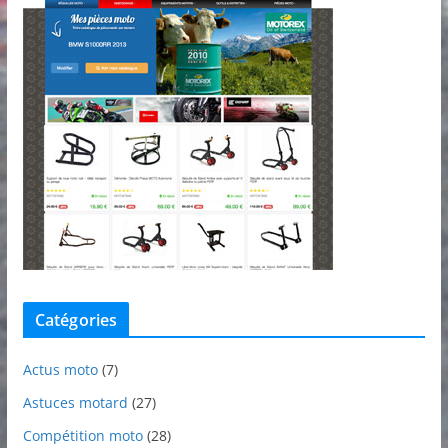
Catégories
Actus moto
(7)
Astuces motard
(27)
Compétition moto
(28)