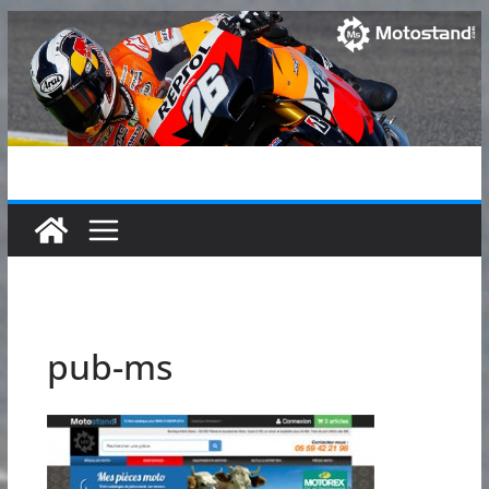
Passer
au
contenu
pub-ms