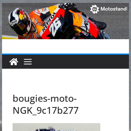
Passer
au
contenu
bougies-moto-
NGK_9c17b277