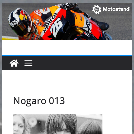
Passer
au
contenu
Nogaro 013