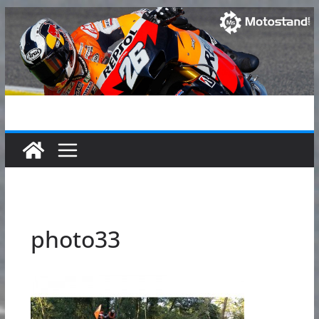
Passer
au
contenu
photo33