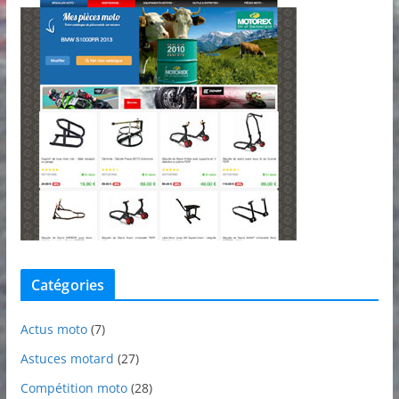
Catégories
Actus moto
(7)
Astuces motard
(27)
Compétition moto
(28)