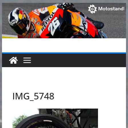
Passer
au
contenu
IMG_5748