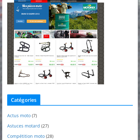
Catégories
Actus moto
(7)
Astuces motard
(27)
Compétition moto
(28)