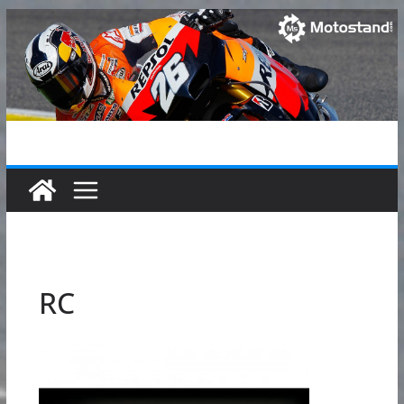
Passer
au
contenu
RC