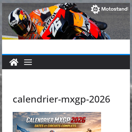
Passer
au
contenu
calendrier-mxgp-2026