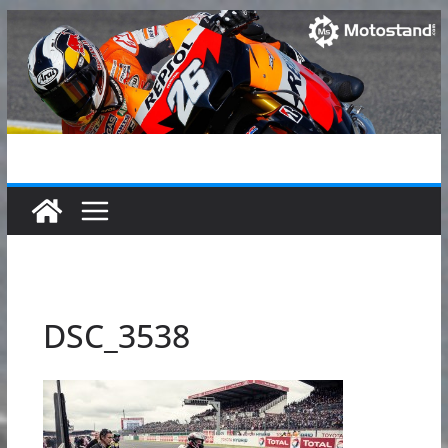
Passer
au
contenu
DSC_3538