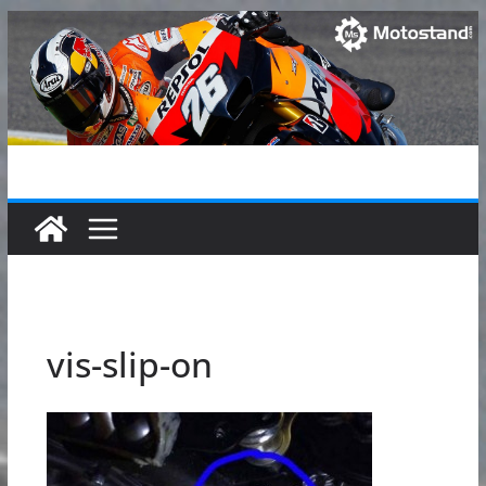
Passer
au
contenu
vis-slip-on